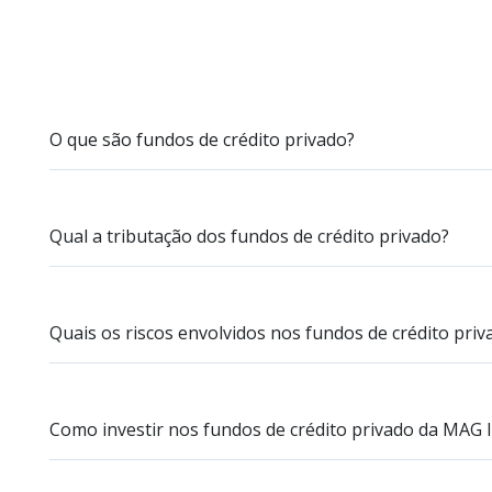
O que são fundos de crédito privado?
São fundos que investem mais de 50% do patrimônio em
empresas privadas.
Qual a tributação dos fundos de crédito privado?
Lembrando que o IR incide apenas sobre a rentabilida
Quais os riscos envolvidos nos fundos de crédito priv
Fundos de Curto Prazo
Os fundos de crédito privado podem estar expostos a r
22,5% em aplicações que permanecem por até 180
Como investir nos fundos de crédito privado da MAG 
20,0% em aplicações que permanecem 181 dias ou
Risco de crédito: A possibilidade de o investidor ter 
do emissor do investimento, seja um banco, uma em
Invista em nossos fundos através da nossa plataform
Fundos de Longo Prazo