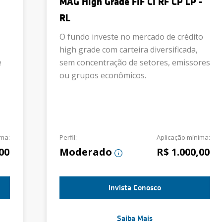
MAG High Grade FIF CI RF CP LP -
RL
O fundo investe no mercado de crédito
high grade com carteira diversificada,
e
sem concentração de setores, emissores
ou grupos econômicos.
ima:
Perfil:
Aplicação mínima:
00
Moderado
R$ 1.000,00
Invista Conosco
Saiba Mais