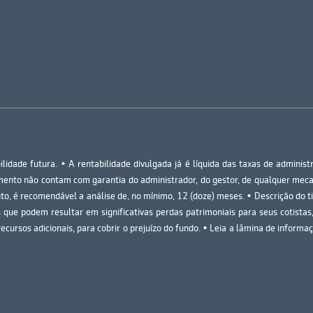
lidade futura. • A rentabilidade divulgada já é líquida das taxas de adminis
imento não contam com garantia do administrador, do gestor, de qualquer meca
o, é recomendável a análise de, no mínimo, 12 (doze) meses. • Descrição do t
 que podem resultar em significativas perdas patrimoniais para seus cotistas,
ecursos adicionais, para cobrir o prejuízo do fundo. • Leia a lâmina de inform